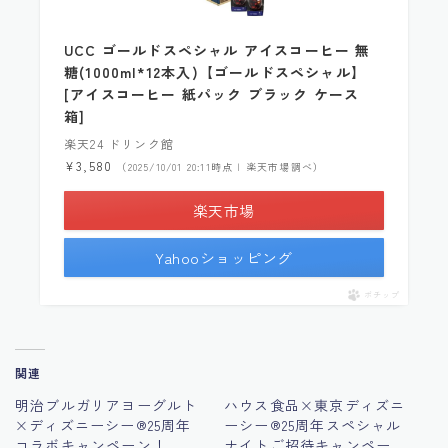
UCC ゴールドスペシャル アイスコーヒー 無
糖(1000ml*12本入)【ゴールドスペシャル】
[アイスコーヒー 紙パック ブラック ケース
箱]
楽天24 ドリンク館
¥3,580
（2025/10/01 20:11時点 | 楽天市場調べ）
楽天市場
Yahooショッピング
ポチップ
関連
明治ブルガリアヨーグルト
ハウス食品×東京ディズニ
×ディズニーシー®︎25周年
ーシー®︎25周年スペシャル
コラボキャンペーン！
ナイトご招待キャンペー