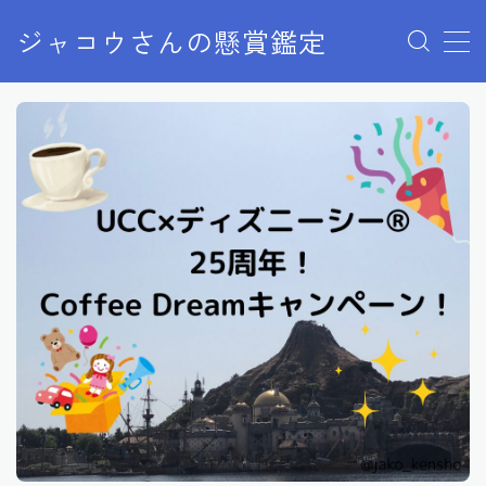
ジャコウさんの懸賞鑑定
MENU
クローズドキャンペーン
ディズニー懸賞
ユニバ懸賞
商品購入
当選報告
終了した懸賞