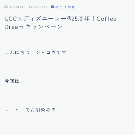
2025.10.01
2026.01.27
終了した懸賞
プライバシーポリシー
UCC×ディズニーシー®︎25周年！Coffee
Dream キャンペーン！
利用規約／特定商取引法に基づく表記
こんにちは、ジャコウです！
今回は、
コーヒーでお馴染みの