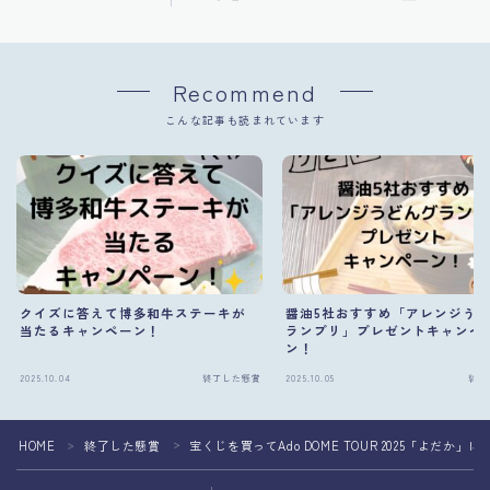
Recommend
こんな記事も読まれています
クイズに答えて博多和牛ステーキが
醤油5社おすすめ「アレンジう
当たるキャンペーン！
ランプリ」プレゼントキャンペ
ン！
2025.10.04
終了した懸賞
2025.10.05
終了
HOME
終了した懸賞
宝くじを買ってAdo DOME TOUR 2025「よだか」
＞
＞