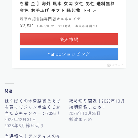
き猫 金 】海外 風水 玄関 女性 男性 送料無料
金色 右手上げ ギフト 縁起物 トイレ
浅草の招き猫専門店オルネコイデ
¥2,530
（2025/09/29 09:11時点 | 楽天市場調べ）
楽天市場
Yahooショッピング
ポチップ
関連
はくばくの木曽路御岳そば
締め切り間近！2025年10月
を買ってジャンボ宝くじが
締切懸賞まとめ！
当たるキャンペーン2026！
2025年10月25日
2025年12月31日
懸賞まとめ
2026年5月締め切り
当選報告！デンティスのキ