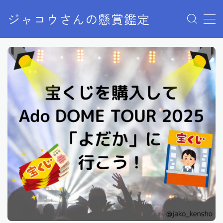
ジャコウさんの懸賞鑑定
MENU
クローズドキャンペーン
ディズニー懸賞
ユニバ懸賞
商品購入
当選報告
終了した懸賞