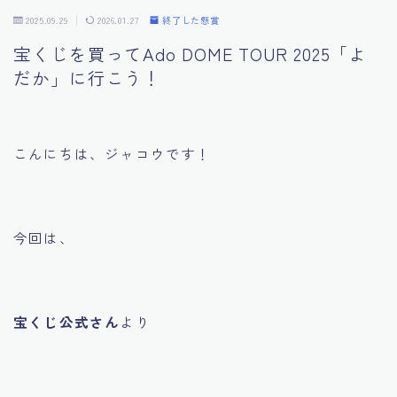
2025.09.29
2026.01.27
終了した懸賞
プライバシーポリシー
宝くじを買ってAdo DOME TOUR 2025「よ
だか」に行こう！
利用規約／特定商取引法に基づく表記
こんにちは、ジャコウです！
今回は、
宝くじ公式さん
より