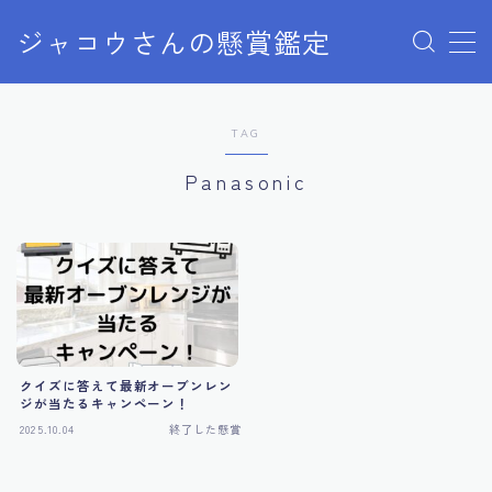
ジャコウさんの懸賞鑑定
MENU
TAG
クローズドキャンペーン
Panasonic
ディズニー懸賞
ユニバ懸賞
商品購入
クイズに答えて最新オーブンレン
当選報告
ジが当たるキャンペーン！
2025.10.04
終了した懸賞
終了した懸賞