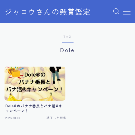
ジャコウさんの懸賞鑑定
MENU
TAG
クローズドキャンペーン
Dole
ディズニー懸賞
ユニバ懸賞
商品購入
Dole®︎のバナナ番長とバナ活®︎キ
当選報告
ャンペーン！
2025.10.07
終了した懸賞
終了した懸賞