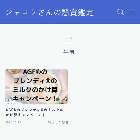
ジャコウさんの懸賞鑑定
MENU
TAG
クローズドキャンペーン
牛乳
ディズニー懸賞
ユニバ懸賞
商品購入
AGF®︎のブレンディ®︎のミルクの
当選報告
かけ算キャンペーン！
2025.10.15
終了した懸賞
終了した懸賞