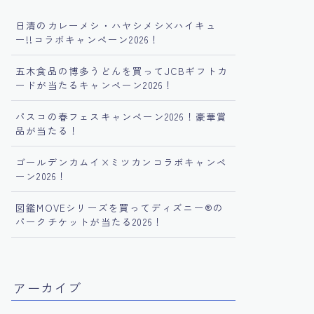
日清のカレーメシ・ハヤシメシ×ハイキュ
ー!!コラボキャンペーン2026！
五木食品の博多うどんを買ってJCBギフトカ
ードが当たるキャンペーン2026！
パスコの春フェスキャンペーン2026！豪華賞
品が当たる！
ゴールデンカムイ×ミツカンコラボキャンペ
ーン2026！
図鑑MOVEシリーズを買ってディズニー®︎の
パークチケットが当たる2026！
アーカイブ