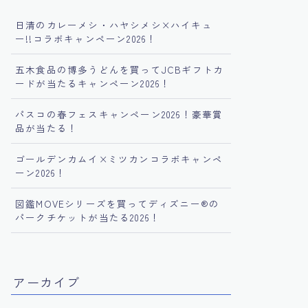
日清のカレーメシ・ハヤシメシ×ハイキュ
ー!!コラボキャンペーン2026！
五木食品の博多うどんを買ってJCBギフトカ
ードが当たるキャンペーン2026！
パスコの春フェスキャンペーン2026！豪華賞
品が当たる！
ゴールデンカムイ×ミツカンコラボキャンペ
ーン2026！
図鑑MOVEシリーズを買ってディズニー®︎の
パークチケットが当たる2026！
アーカイブ