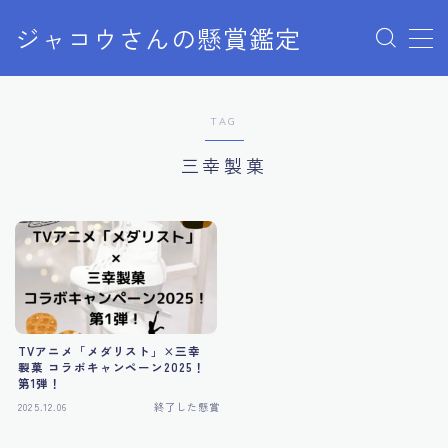
ジャコウさんの懸賞鑑定
MENU
TAG
クローズドキャンペーン
三幸製菓
ディズニー懸賞
ユニバ懸賞
商品購入
TVアニメ「メダリスト」×三幸
当選報告
製菓 コラボキャンペーン2025！
第1弾！
2025.12.06
終了した懸賞
終了した懸賞