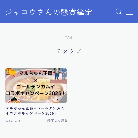
ジャコウさんの懸賞鑑定
MENU
TAG
クローズドキャンペーン
チタタプ
ディズニー懸賞
ユニバ懸賞
商品購入
マルちゃん正麺×ゴールデンカム
当選報告
イコラボキャンペーン2025！
2025.10.18
終了した懸賞
終了した懸賞