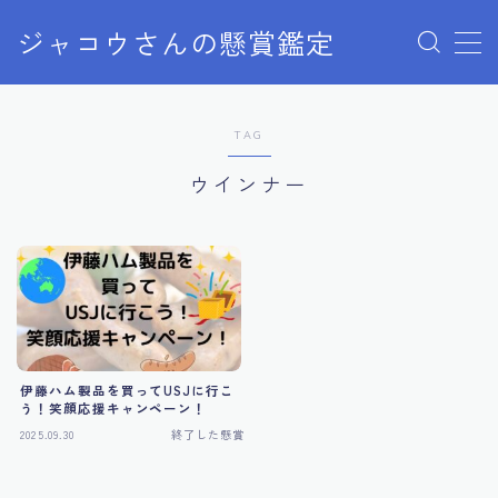
ジャコウさんの懸賞鑑定
MENU
TAG
クローズドキャンペーン
ウインナー
ディズニー懸賞
ユニバ懸賞
商品購入
伊藤ハム製品を買ってUSJに行こ
当選報告
う！笑顔応援キャンペーン！
2025.09.30
終了した懸賞
終了した懸賞