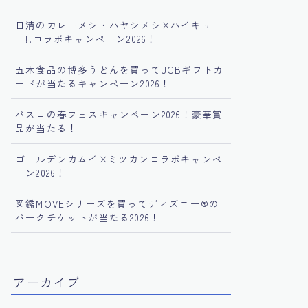
日清のカレーメシ・ハヤシメシ×ハイキュ
ー!!コラボキャンペーン2026！
五木食品の博多うどんを買ってJCBギフトカ
ードが当たるキャンペーン2026！
パスコの春フェスキャンペーン2026！豪華賞
品が当たる！
ゴールデンカムイ×ミツカンコラボキャンペ
ーン2026！
図鑑MOVEシリーズを買ってディズニー®︎の
パークチケットが当たる2026！
アーカイブ