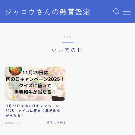
ジャコウさんの懸賞鑑定
MENU
TAG
クローズドキャンペーン
いい肉の日
ディズニー懸賞
ユニバ懸賞
商品購入
11月29日は肉の日キャンペーン
当選報告
2025！クイズに答えて黒毛和牛
が当たる！
2025.11.19
終了した懸賞
終了した懸賞