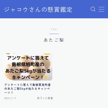
ジャコウさんの懸賞鑑定
MENU
TAG
クローズドキャンペーン
あたご梨
ディズニー懸賞
ユニバ懸賞
商品購入
アンケートに答えて島根県旭町産
当選報告
のあたご梨5kgが当たるキャンペ
ーン！
2025.11.17
終了した懸賞
終了した懸賞