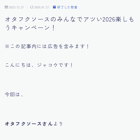
2025.12.27
2026.01.27
終了した懸賞
プライバシーポリシー
オタフクソースのみんなでアツい2026楽しも
うキャンペーン！
利用規約／特定商取引法に基づく表記
※この記事内には広告を含みます！
こんにちは、ジャコウです！
今回は、
オタフクソースさん
より