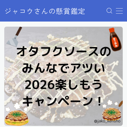
ジャコウさんの懸賞鑑定
MENU
クローズドキャンペーン
ディズニー懸賞
ユニバ懸賞
商品購入
当選報告
終了した懸賞