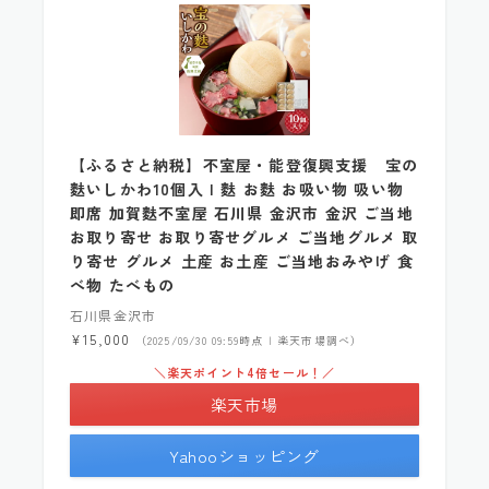
【ふるさと納税】不室屋・能登復興支援 宝の
麩いしかわ10個入 | 麩 お麩 お吸い物 吸い物
即席 加賀麩不室屋 石川県 金沢市 金沢 ご当地
お取り寄せ お取り寄せグルメ ご当地グルメ 取
り寄せ グルメ 土産 お土産 ご当地おみやげ 食
べ物 たべもの
石川県金沢市
¥15,000
（2025/09/30 09:59時点 | 楽天市場調べ）
＼楽天ポイント4倍セール！／
楽天市場
Yahooショッピング