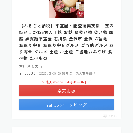
【ふるさと納税】不室屋・能登復興支援 宝の
麩いしかわ6個入 | 麩 お麩 お吸い物 吸い物 即
席 加賀麩不室屋 石川県 金沢市 金沢 ご当地
お取り寄せ お取り寄せグルメ ご当地グルメ 取
り寄せ グルメ 土産 お土産 ご当地おみやげ 食
べ物 たべもの
石川県金沢市
¥10,000
（2025/09/30 09:59時点 | 楽天市場調べ）
＼楽天ポイント4倍セール！／
楽天市場
Yahooショッピング
ポチップ