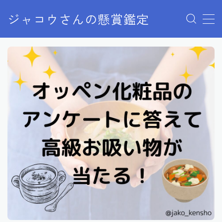
ジャコウさんの懸賞鑑定
MENU
クローズドキャンペーン
ディズニー懸賞
ユニバ懸賞
商品購入
当選報告
終了した懸賞