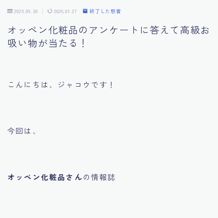
2025.09.30
2026.01.27
終了した懸賞
プライバシーポリシー
オッペン化粧品のアンケートに答えて高級お
吸い物が当たる！
利用規約／特定商取引法に基づく表記
こんにちは、ジャコウです！
今回は、
オッペン化粧品さん
の情報誌