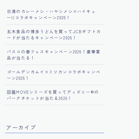
日清のカレーメシ・ハヤシメシ×ハイキュ
ー!!コラボキャンペーン2026！
五木食品の博多うどんを買ってJCBギフトカ
ードが当たるキャンペーン2026！
パスコの春フェスキャンペーン2026！豪華賞
品が当たる！
ゴールデンカムイ×ミツカンコラボキャンペ
ーン2026！
図鑑MOVEシリーズを買ってディズニー®︎の
パークチケットが当たる2026！
アーカイブ